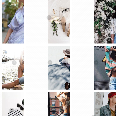
1
1
1
2
1
1
1
1
2