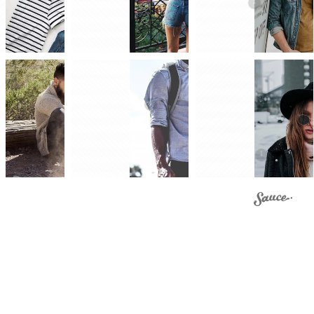
1
ösenord kommer att skickas till din e-
1
1