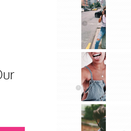
1
Our
1
REGISTRERA
E-postadress
*