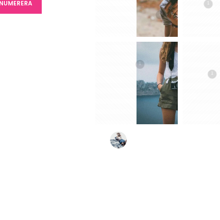
NUMERERA
1
1
En länk för att ställa in ett nytt l
postadress.
REGISTRERA
1
1
Kom ihåg mig