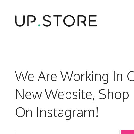
We Are Working In 
New Website, Shop
LOGGA IN
On Instagram!
Användarnamn eller e-postadress
*