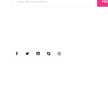
PRE
Lösenord
*
LOGGA IN
GLÖMT DITT LÖSENORD?