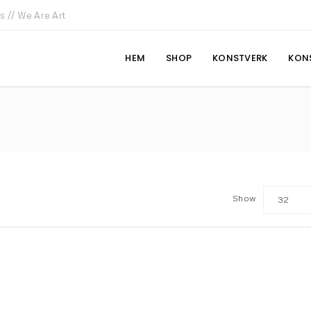
ls // We Are Art
HEM
SHOP
KONSTVERK
KON
Show
32