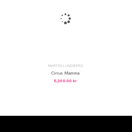
LOGGA IN
Användarnamn eller e-postadress
*
Lösenord
*
MARTIN LUNDBERG
Cirrus Mamma
5,200.00
kr
LOGGA IN
GLÖMT DITT LÖSENORD?