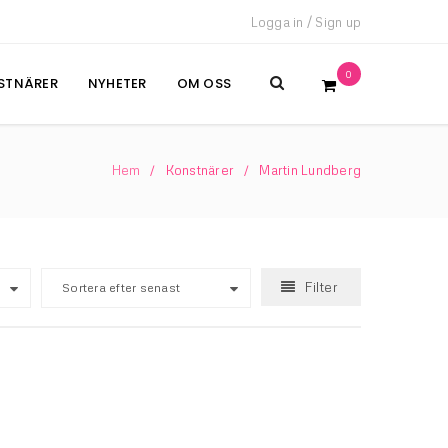
Logga in
/
Sign up
0
STNÄRER
NYHETER
OM OSS
Hem
Konstnärer
Martin Lundberg
/
/
Filter
Sortera efter senast