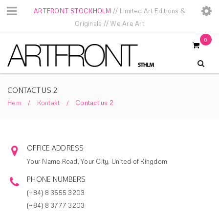
ARTFRONT STOCKHOLM
// Limited Art Editions &
Originals // We Are Art
0
CONTACT US 2
Hem
Kontakt
Contact us 2
/
/
OFFICE ADDRESS
Your Name Road, Your City, United of Kingdom
PHONE NUMBERS
(+84) 8 3555 3203
(+84) 8 3777 3203