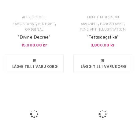
ALEX COROLL
TINA THAGESSON
,
,
,
,
FÄRGSTARKT
FINE ART
AKVARELL
FÄRGSTARKT
,
ORIGINAL
FINE ART
ILLUSTRATION
”Divine Decree”
”Fettisdagsfika”
15,000.00
kr
3,800.00
kr
LÄGG TILL I VARUKORG
LÄGG TILL I VARUKORG