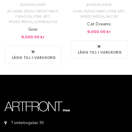
BOGDAN ZWIR
BOGDAN ZWIR
,
,
,
,
,
BOGDAN ZWIR
FÄRGSTARKT
DJUR
FÄRGSTARKT
FINE ART
,
,
,
FASHION
FINE ART
MIXED MEDIA
NATUR
,
MIXED MEDIA
SURREALISM
Cat Dreams
Goer
9,000.00
kr
9,000.00
kr
LÄGG TILL I VARUKORG
LÄGG TILL I VARUKORG
Tomtebogatan 35