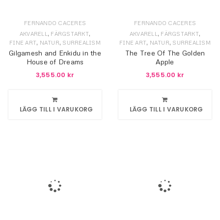
FERNANDO CACERES
FERNANDO CACERES
,
,
,
,
AKVARELL
FÄRGSTARKT
AKVARELL
FÄRGSTARKT
,
,
,
,
FINE ART
NATUR
SURREALISM
FINE ART
NATUR
SURREALISM
Gilgamesh and Enkidu in the
The Tree Of The Golden
House of Dreams
Apple
3,555.00
kr
3,555.00
kr
LÄGG TILL I VARUKORG
LÄGG TILL I VARUKORG