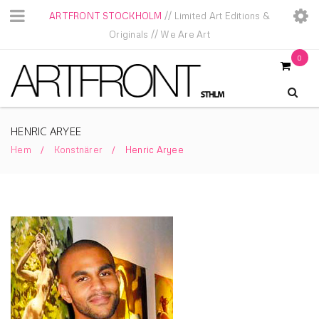
ARTFRONT STOCKHOLM
// Limited Art Editions &
Originals // We Are Art
0
HENRIC ARYEE
Hem
Konstnärer
Henric Aryee
/
/