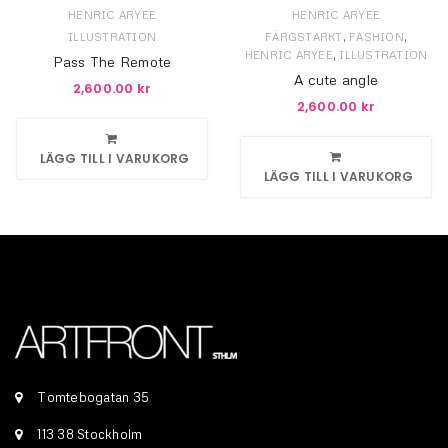
HENRIC ARYEE
HENRIC ARYEE
,
,
ILLUSTRATION
FÄRGSTARKT
FASHION
,
HENRIC ARYEE
ILLUSTRATION
Pass The Remote
A cute angle
2,600.00
kr
2,600.00
kr
LÄGG TILL I VARUKORG
LÄGG TILL I VARUKORG
Tomtebogatan 35
113 38 Stockholm