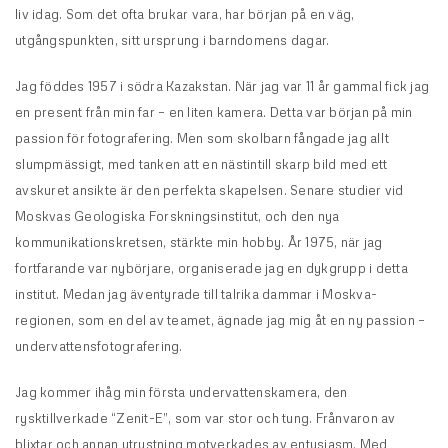
liv idag. Som det ofta brukar vara, har början på en väg,
utgångspunkten, sitt ursprung i barndomens dagar.
Jag föddes 1957 i södra Kazakstan. När jag var 11 år gammal fick jag
en present från min far – en liten kamera. Detta var början på min
passion för fotografering. Men som skolbarn fångade jag allt
slumpmässigt, med tanken att en nästintill skarp bild med ett
avskuret ansikte är den perfekta skapelsen. Senare studier vid
Moskvas Geologiska Forskningsinstitut, och den nya
kommunikationskretsen, stärkte min hobby. År 1975, när jag
fortfarande var nybörjare, organiserade jag en dykgrupp i detta
institut. Medan jag äventyrade till talrika dammar i Moskva-
regionen, som en del av teamet, ägnade jag mig åt en ny passion –
undervattensfotografering.
Jag kommer ihåg min första undervattenskamera, den
rysktillverkade “Zenit-E”, som var stor och tung. Frånvaron av
blixtar och annan utrustning motverkades av entusiasm. Med