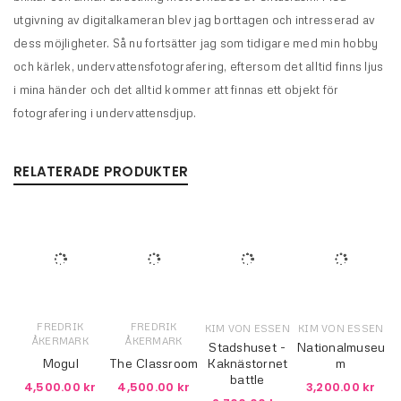
utgivning av digitalkameran blev jag borttagen och intresserad av
dess möjligheter. Så nu fortsätter jag som tidigare med min hobby
och kärlek, undervattensfotografering, eftersom det alltid finns ljus
i mina händer och det alltid kommer att finnas ett objekt för
fotografering i undervattensdjup.
RELATERADE PRODUKTER
FREDRIK
FREDRIK
KIM VON ESSEN
KIM VON ESSEN
ÅKERMARK
ÅKERMARK
Stadshuset -
Nationalmuseu
Mogul
The Classroom
Kaknästornet
m
battle
4,500.00
kr
4,500.00
kr
3,200.00
kr