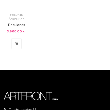
FREDRIK
ÅKERMARK
Docklands
3,900.00
kr
Tomtebogatan 35