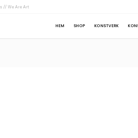
ls // We Are Art
HEM
SHOP
KONSTVERK
KON
REGISTRERA
E-postadress
*