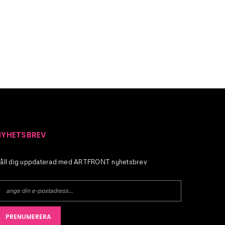
ösenord kommer att skickas till din e-
NYHETSBREV
åll dig uppdaterad med ARTFRONT nyhetsbrev
PRENUMERERA