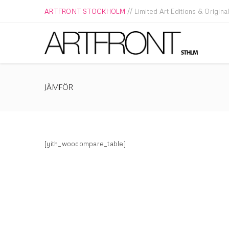
ARTFRONT STOCKHOLM
// Limited Art Editions & Origina
JÄMFÖR
[yith_woocompare_table]
LOGGA IN
Användarnamn eller e-postadress
*