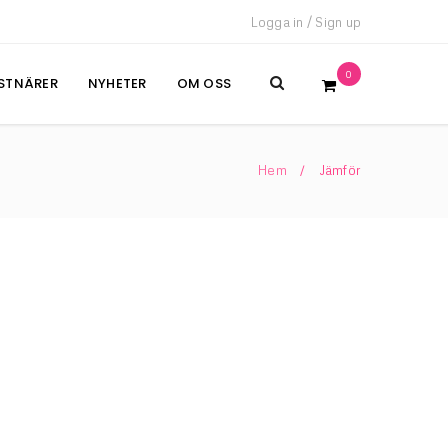
Logga in
/
Sign up
0
STNÄRER
NYHETER
OM OSS
Hem
Jämför
/