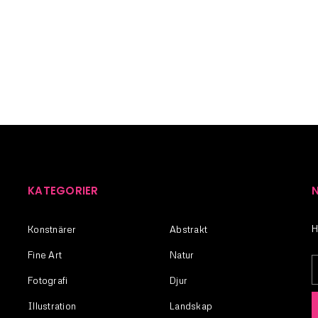
En länk för att ställa in ett nytt l
postadress.
REGISTRERA
Kom ihåg mig
KATEGORIER
H
Konstnärer
Abstrakt
Fine Art
Natur
Fotografi
Djur
Illustration
Landskap