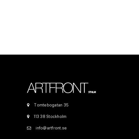
Lösenord
*
LOGGA IN
GLÖMT DITT LÖSENORD?
Tomtebogatan 35
113 38 Stockholm
info@artfront.se